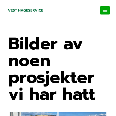
Skip
to
content
Bilder av
noen
prosjekter
vi har hatt